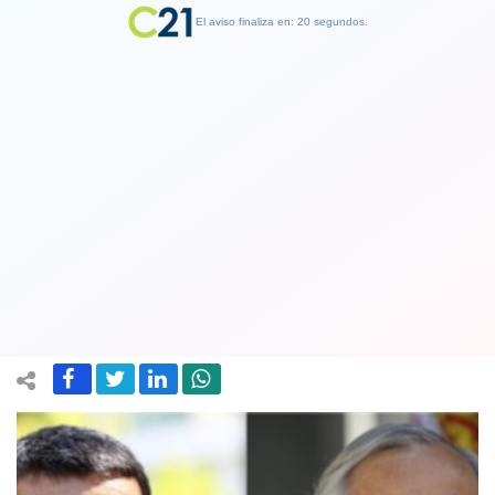
El aviso finaliza en: 19 segundos.
Finalizar Publicidad
Abogados de exministro Andrés
Chadwick evalúan acciones legales
contra exfiscal Carlos Gajardo
08 March 2025