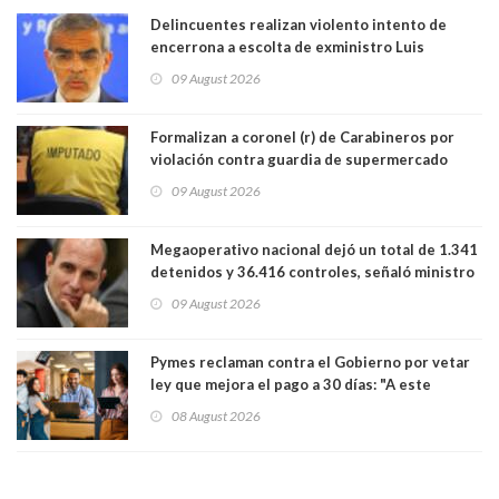
Delincuentes realizan violento intento de
encerrona a escolta de exministro Luis
Cordero en Vitacura. Persecución terminó en
09 August 2026
Lo Espejo
Formalizan a coronel (r) de Carabineros por
violación contra guardia de supermercado
09 August 2026
Megaoperativo nacional dejó un total de 1.341
detenidos y 36.416 controles, señaló ministro
de Seguridad
09 August 2026
Pymes reclaman contra el Gobierno por vetar
ley que mejora el pago a 30 días: "A este
gobierno no le interesan las pequeñas y
08 August 2026
medianas empresas"