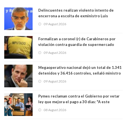
Delincuentes realizan violento intento de
encerrona a escolta de exministro Luis
Cordero en Vitacura. Persecución terminó en
09 August 2026
Lo Espejo
Formalizan a coronel (r) de Carabineros por
violación contra guardia de supermercado
09 August 2026
Megaoperativo nacional dejó un total de 1.341
detenidos y 36.416 controles, señaló ministro
de Seguridad
09 August 2026
Pymes reclaman contra el Gobierno por vetar
ley que mejora el pago a 30 días: "A este
gobierno no le interesan las pequeñas y
08 August 2026
medianas empresas"