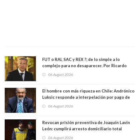
FUT o RAI, SAC y REX ?; de lo simple a lo
complejo para no desaparecer. Por Ricardo
Rincón. Abogado
06 August 2026
El hombre con más riqueza en Chile: Andrónico
Luksic responde a interpelación por pago de
contribuciones: “Voy a seguir pagando hasta el
06 August 2026
día que me muera”
Revocan prisión preventiva de Joaquín Lavín
León: cumplirá arresto domiciliario total
06 August 2026