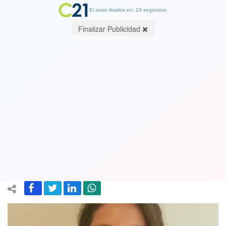
El aviso finaliza en: 19 segundos.
Finalizar Publicidad
Acupuntura uno de los pilares de la
Medicina Natural. Por Catalina
Garrido Courbis, kinesióloga y
acupunturista
09 October 2018