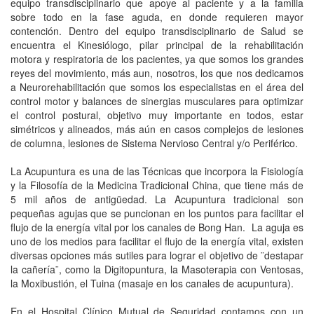
equipo transdisciplinario que apoye al paciente y a la familia
sobre todo en la fase aguda, en donde requieren mayor
contención. Dentro del equipo transdisciplinario de Salud se
encuentra el Kinesiólogo, pilar principal de la rehabilitación
motora y respiratoria de los pacientes, ya que somos los grandes
reyes del movimiento, más aun, nosotros, los que nos dedicamos
a Neurorehabilitación que somos los especialistas en el área del
control motor y balances de sinergias musculares para optimizar
el control postural, objetivo muy importante en todos, estar
simétricos y alineados, más aún en casos complejos de lesiones
de columna, lesiones de Sistema Nervioso Central y/o Periférico.
La Acupuntura es una de las Técnicas que incorpora la Fisiología
y la Filosofía de la Medicina Tradicional China, que tiene más de
5 mil años de antigüedad. La Acupuntura tradicional son
pequeñas agujas que se puncionan en los puntos para facilitar el
flujo de la energía vital por los canales de Bong Han. La aguja es
uno de los medios para facilitar el flujo de la energía vital, existen
diversas opciones más sutiles para lograr el objetivo de ¨destapar
la cañería¨, como la Digitopuntura, la Masoterapia con Ventosas,
la Moxibustión, el Tuina (masaje en los canales de acupuntura).
En el Hospital Clínico Mutual de Seguridad contamos con un