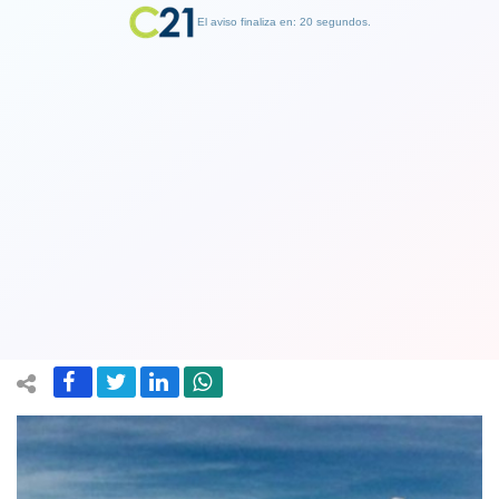
El aviso finaliza en: 19 segundos.
Finalizar Publicidad
Aerolínea LAW prometió a pasajeros
en República Dominicana que
volverán a Chile
14 February 2018