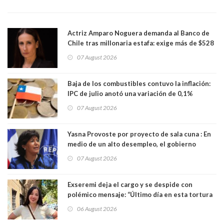
Actriz Amparo Noguera demanda al Banco de
Chile tras millonaria estafa: exige más de $528
millones
07 August 2026
Baja de los combustibles contuvo la inflación:
IPC de julio anotó una variación de 0,1%
07 August 2026
Yasna Provoste por proyecto de sala cuna : En
medio de un alto desempleo, el gobierno
insiste en debilitar el Seguro de Cesantía
07 August 2026
Exseremi deja el cargo y se despide con
polémico mensaje: “Último día en esta tortura
llamada ser seremi de Kast”
06 August 2026