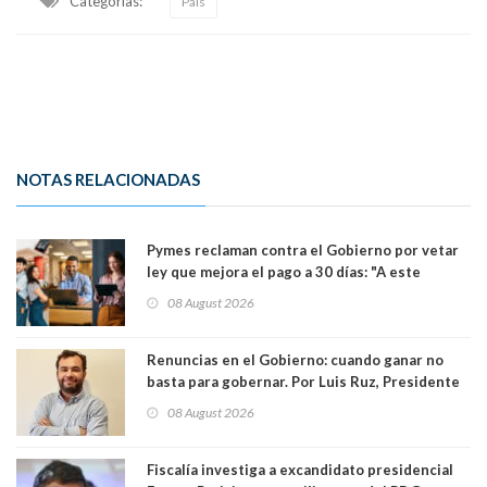
Categorias:
País
NOTAS RELACIONADAS
Pymes reclaman contra el Gobierno por vetar
ley que mejora el pago a 30 días: "A este
gobierno no le interesan las pequeñas y
08 August 2026
medianas empresas"
Renuncias en el Gobierno: cuando ganar no
basta para gobernar. Por Luis Ruz, Presidente
Centro Democracia y Comunidad (CDC)
08 August 2026
Fiscalía investiga a excandidato presidencial