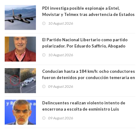
PDI investiga posible espionaje a Entel,
Movistar y Telmex tras advertencia de Estados
Unidos
10 August 2026
El Partido Nacional Libertario como partido
polarizador. Por Eduardo Saffirio, Abogado
10 August 2026
Conducían hasta a 184 km/h: ocho conductores
fueron detenidos por conducción temeraria en
la comuna de Vitacura
09 August 2026
Delincuentes realizan violento intento de
encerrona a escolta de exministro Luis
Cordero en Vitacura. Persecución terminó en
09 August 2026
Lo Espejo