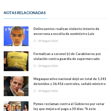
NOTAS RELACIONADAS
Delincuentes realizan violento intento de
encerrona a escolta de exministro Luis
Cordero en Vitacura. Persecución terminó en
09 August 2026
Lo Espejo
Formalizan a coronel (r) de Carabineros por
violación contra guardia de supermercado
09 August 2026
Megaoperativo nacional dejó un total de 1.341
detenidos y 36.416 controles, señaló ministro
de Seguridad
09 August 2026
Pymes reclaman contra el Gobierno por vetar
ley que mejora el pago a 30 días: "A este