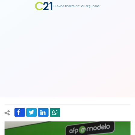
El aviso finaliza en: 19 segundos.
Finalizar Publicidad
AFP Modelo fue multada con $300
millones tras detectar una serie de
infracciones en la entrega de
información
12 August 2021