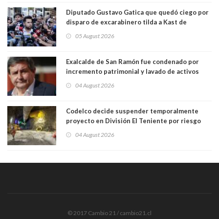
Diputado Gustavo Gatica que quedó ciego por
disparo de excarabinero tilda a Kast de
"activista de ultraderecha" tras celebrar
05 August 2026
absolución del exuniformado. Presidente DC
también criticó al mandatario
Exalcalde de San Ramón fue condenado por
incremento patrimonial y lavado de activos
04 August 2026
Codelco decide suspender temporalmente
proyecto en División El Teniente por riesgo
sísmico emergente:
04 August 2026
© 2017 Cambio 21 / cambio21.cl