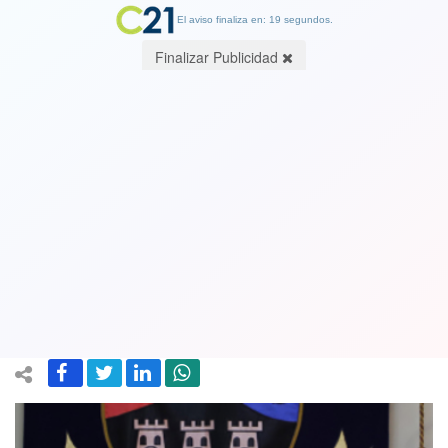
El aviso finaliza en: 19 segundos.
Finalizar Publicidad
Alcalde de Chillán Viejo dice que
continuará en el cargo pese a
suspensión del Tribunal Electoral:
“Sigo vigente”
10 June 2019