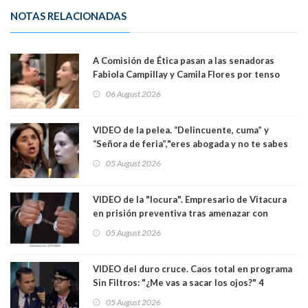
NOTAS RELACIONADAS
A Comisión de Ética pasan a las senadoras
Fabiola Campillay y Camila Flores por tenso
enfrentamiento entre ambas parlamentarias
06 August 2026
VIDEO de la pelea. “Delincuente, cuma” y
“Señora de feria”,"eres abogada y no te sabes
las leyes": el feo y duro fuego cruzado entre
05 August 2026
senadoras Camila Flores y Fabiola Campillai en
el Senado
VIDEO de la "locura". Empresario de Vitacura
en prisión preventiva tras amenazar con
pistola a siete niños que jugaban al "ring raja".
05 August 2026
Los persiguió en potente camioneta
VIDEO del duro cruce. Caos total en programa
Sin Filtros: "¿Me vas a sacar los ojos?" 4
panelistas abandonan set por estar invitado
05 August 2026