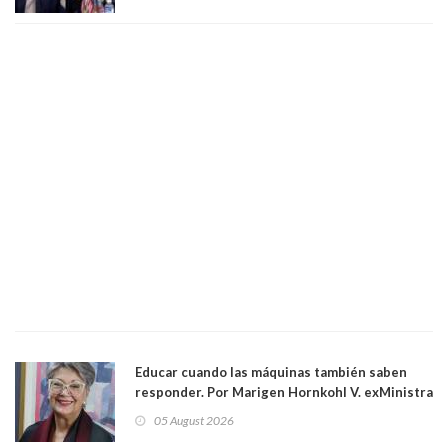
excarabinero que dejó ciego a Gustavo Gatica:
Lo trataron de "carnicero Crespo"
Educar cuando las máquinas también saben
responder. Por Marigen Hornkohl V. exMinistra
05 August 2026