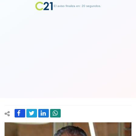
El aviso finaliza en: 19 segundos.
Finalizar Publicidad
Alcalde de Pucón está internado en
una clínica de Temuco luego de
agravarse al contagiarse con
coronavirus
18 January 2021