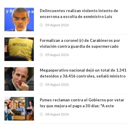
Delincuentes realizan violento intento de
encerrona a escolta de exministro Luis
Cordero en Vitacura. Persecución terminó en
09 August 2026
Lo Espejo
Formalizan a coronel (r) de Carabineros por
violación contra guardia de supermercado
09 August 2026
Megaoperativo nacional dejó un total de 1.341
detenidos y 36.416 controles, señaló ministro
de Seguridad
09 August 2026
Pymes reclaman contra el Gobierno por vetar
ley que mejora el pago a 30 días: "A este
gobierno no le interesan las pequeñas y
08 August 2026
medianas empresas"