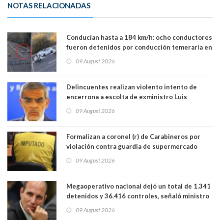
NOTAS RELACIONADAS
Conducían hasta a 184 km/h: ocho conductores
fueron detenidos por conducción temeraria en
la comuna de Vitacura
09 August 2026
Delincuentes realizan violento intento de
encerrona a escolta de exministro Luis
Cordero en Vitacura. Persecución terminó en
09 August 2026
Lo Espejo
Formalizan a coronel (r) de Carabineros por
violación contra guardia de supermercado
09 August 2026
Megaoperativo nacional dejó un total de 1.341
detenidos y 36.416 controles, señaló ministro
de Seguridad
09 August 2026