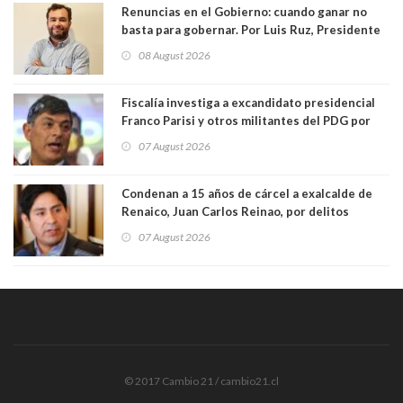
Renuncias en el Gobierno: cuando ganar no
basta para gobernar. Por Luis Ruz, Presidente
Centro Democracia y Comunidad (CDC)
08 August 2026
Fiscalía investiga a excandidato presidencial
Franco Parisi y otros militantes del PDG por
presunto lavado de activos y fraude
07 August 2026
Condenan a 15 años de cárcel a exalcalde de
Renaico, Juan Carlos Reinao, por delitos
sexuales y aborto
07 August 2026
© 2017 Cambio 21 / cambio21.cl