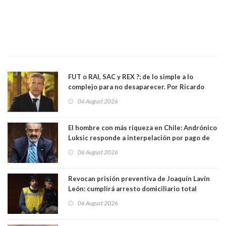
FUT o RAI, SAC y REX ?; de lo simple a lo
complejo para no desaparecer. Por Ricardo
Rincón. Abogado
06 August 2026
El hombre con más riqueza en Chile: Andrónico
Luksic responde a interpelación por pago de
contribuciones: “Voy a seguir pagando hasta el
06 August 2026
día que me muera”
Revocan prisión preventiva de Joaquín Lavín
León: cumplirá arresto domiciliario total
06 August 2026