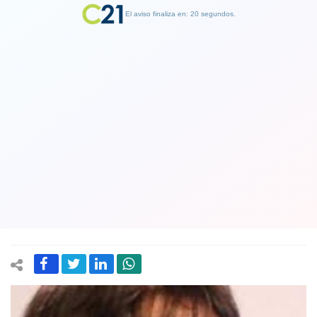
El aviso finaliza en: 19 segundos.
Finalizar Publicidad
Alcaldesa Claudia Pizarro tras
expresar apoyo a Boric: “Llamo a
ponerse del lado correcto de la
historia
24 November 2021