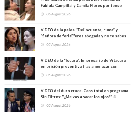
Fabiola Campillai y Camila Flores por tenso
enfrentamiento entre ambas parlamentarias
06 August 2026
VIDEO de la pelea. “Delincuente, cuma” y
“Señora de feria”,"eres abogada y no te sabes
las leyes": el feo y duro fuego cruzado entre
05 August 2026
senadoras Camila Flores y Fabiola Campillai en
el Senado
VIDEO de la "locura". Empresario de Vitacura
en prisión preventiva tras amenazar con
pistola a siete niños que jugaban al "ring raja".
05 August 2026
Los persiguió en potente camioneta
VIDEO del duro cruce. Caos total en programa
Sin Filtros: "¿Me vas a sacar los ojos?" 4
panelistas abandonan set por estar invitado
05 August 2026
excarabinero que dejó ciego a Gustavo Gatica:
Lo trataron de "carnicero Crespo"