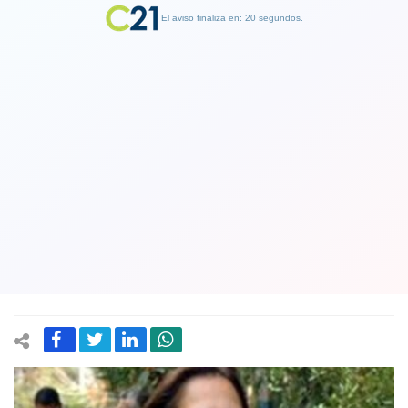
El aviso finaliza en: 19 segundos.
Finalizar Publicidad
Alcaldesa de Peñalolén contra
ecologistas: "Se disfraza de
medioambiental un acto abierto de
discriminación"
14 July 2018