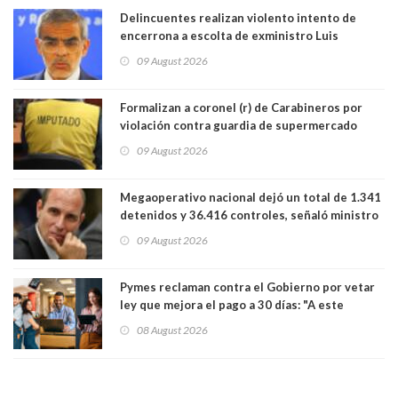
Delincuentes realizan violento intento de
encerrona a escolta de exministro Luis
Cordero en Vitacura. Persecución terminó en
09 August 2026
Lo Espejo
Formalizan a coronel (r) de Carabineros por
violación contra guardia de supermercado
09 August 2026
Megaoperativo nacional dejó un total de 1.341
detenidos y 36.416 controles, señaló ministro
de Seguridad
09 August 2026
Pymes reclaman contra el Gobierno por vetar
ley que mejora el pago a 30 días: "A este
gobierno no le interesan las pequeñas y
08 August 2026
medianas empresas"