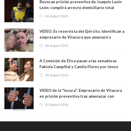
Revocan prisión preventiva de Joaquín Lavín
León: cumplirá arresto domiciliario total
06 August 2026
VIDEO. Es reservista del Ejército. Identifican a
empresario de Vitacura que amenazó y
secuestró por una hora a 7 niños que jugaban
06 August 2026
al "ring raja". Se trata de Andrés Arrieta y la
empresa donde era gerente lo suspendió
A Comisión de Ética pasan a las senadoras
Fabiola Campillai y Camila Flores por tenso
enfrentamiento entre ambas parlamentarias
06 August 2026
VIDEO de la "locura". Empresario de Vitacura
en prisión preventiva tras amenazar con
pistola a siete niños que jugaban al "ring raja".
05 August 2026
Los persiguió en potente camioneta