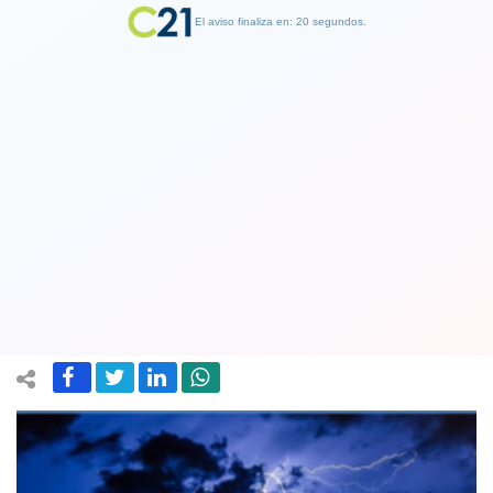
El aviso finaliza en: 19 segundos.
Finalizar Publicidad
Alerta ante precipitaciones que
podrían generar aluviones en cinco
regiones
07 January 2018