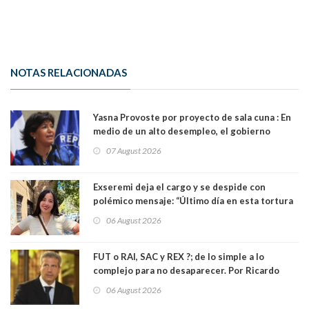
NOTAS RELACIONADAS
Yasna Provoste por proyecto de sala cuna : En
medio de un alto desempleo, el gobierno
insiste en debilitar el Seguro de Cesantía
07 August 2026
Exseremi deja el cargo y se despide con
polémico mensaje: “Último día en esta tortura
llamada ser seremi de Kast”
06 August 2026
FUT o RAI, SAC y REX ?; de lo simple a lo
complejo para no desaparecer. Por Ricardo
Rincón. Abogado
06 August 2026