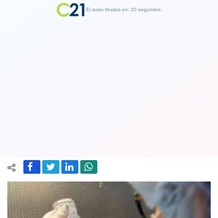
El aviso finaliza en: 19 segundos.
Finalizar Publicidad
Alerta de las autoridades ante
segundo fallecido por influenza
AH3N2 en el país
10 June 2018