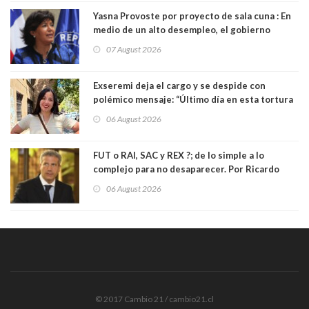
Yasna Provoste por proyecto de sala cuna : En
medio de un alto desempleo, el gobierno
insiste en debilitar el Seguro de Cesantía
07 August 2026
Exseremi deja el cargo y se despide con
polémico mensaje: “Último día en esta tortura
llamada ser seremi de Kast”
06 August 2026
FUT o RAI, SAC y REX ?; de lo simple a lo
complejo para no desaparecer. Por Ricardo
Rincón. Abogado
06 August 2026
© 2017 Cambio 21 / cambio21.cl