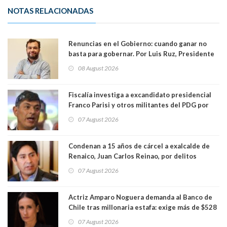
NOTAS RELACIONADAS
Renuncias en el Gobierno: cuando ganar no
basta para gobernar. Por Luis Ruz, Presidente
Centro Democracia y Comunidad (CDC)
08 August 2026
Fiscalía investiga a excandidato presidencial
Franco Parisi y otros militantes del PDG por
presunto lavado de activos y fraude
07 August 2026
Condenan a 15 años de cárcel a exalcalde de
Renaico, Juan Carlos Reinao, por delitos
sexuales y aborto
07 August 2026
Actriz Amparo Noguera demanda al Banco de
Chile tras millonaria estafa: exige más de $528
millones
07 August 2026