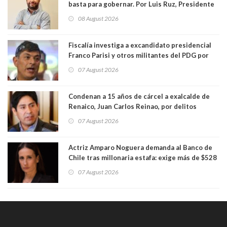
basta para gobernar. Por Luis Ruz, Presidente
Centro Democracia y Comunidad (CDC)
08 August 2026
Fiscalía investiga a excandidato presidencial
Franco Parisi y otros militantes del PDG por
presunto lavado de activos y fraude
07 August 2026
Condenan a 15 años de cárcel a exalcalde de
Renaico, Juan Carlos Reinao, por delitos
sexuales y aborto
07 August 2026
Actriz Amparo Noguera demanda al Banco de
Chile tras millonaria estafa: exige más de $528
millones
07 August 2026