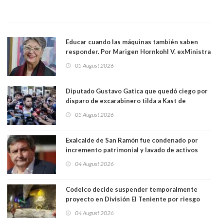
Educar cuando las máquinas también saben
responder. Por Marigen Hornkohl V. exMinistra
05 August 2026
Diputado Gustavo Gatica que quedó ciego por
disparo de excarabinero tilda a Kast de
"activista de ultraderecha" tras celebrar
05 August 2026
absolución del exuniformado. Presidente DC
también criticó al mandatario
Exalcalde de San Ramón fue condenado por
incremento patrimonial y lavado de activos
04 August 2026
Codelco decide suspender temporalmente
proyecto en División El Teniente por riesgo
sísmico emergente:
04 August 2026