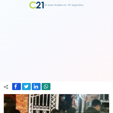
El aviso finaliza en: 19 segundos.
Finalizar Publicidad
Arresto domiciliario nocturno para
jóvenes que grabaron video musical
en Pudahuel
20 July 2020