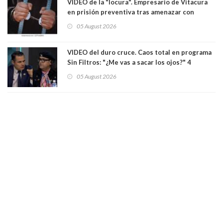
VIDEO de la "locura". Empresario de Vitacura
en prisión preventiva tras amenazar con
pistola a siete niños que jugaban al "ring raja".
05 August 2026
Los persiguió en potente camioneta
VIDEO del duro cruce. Caos total en programa
Sin Filtros: "¿Me vas a sacar los ojos?" 4
panelistas abandonan set por estar invitado
05 August 2026
excarabinero que dejó ciego a Gustavo Gatica:
Lo trataron de "carnicero Crespo"