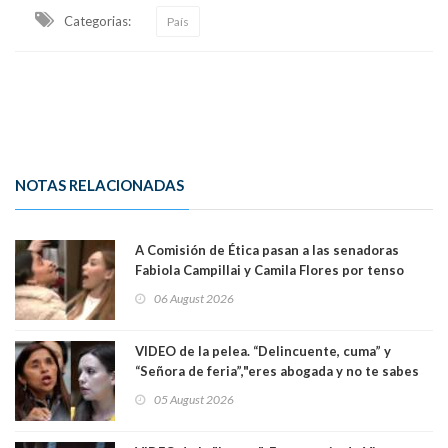
Categorias:
País
NOTAS RELACIONADAS
A Comisión de Ética pasan a las senadoras
Fabiola Campillai y Camila Flores por tenso
enfrentamiento entre ambas parlamentarias
06 August 2026
VIDEO de la pelea. “Delincuente, cuma” y
“Señora de feria”,"eres abogada y no te sabes
las leyes": el feo y duro fuego cruzado entre
05 August 2026
senadoras Camila Flores y Fabiola Campillai en
el Senado