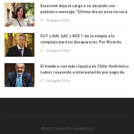
Exseremi deja el cargo y se despide con
polémico mensaje: “Último día en esta tortura
llamada ser seremi de Kast”
06 August 2026
FUT o RAI, SAC y REX ?; de lo simple a lo
complejo para no desaparecer. Por Ricardo
Rincón. Abogado
06 August 2026
El hombre con más riqueza en Chile: Andrónico
Luksic responde a interpelación por pago de
contribuciones: “Voy a seguir pagando hasta el
06 August 2026
día que me muera”
© 2017 Cambio 21 / cambio21.cl