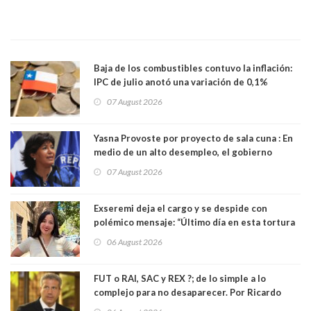
Baja de los combustibles contuvo la inflación:
IPC de julio anotó una variación de 0,1%
07 August 2026
Yasna Provoste por proyecto de sala cuna : En
medio de un alto desempleo, el gobierno
insiste en debilitar el Seguro de Cesantía
07 August 2026
Exseremi deja el cargo y se despide con
polémico mensaje: “Último día en esta tortura
llamada ser seremi de Kast”
06 August 2026
FUT o RAI, SAC y REX ?; de lo simple a lo
complejo para no desaparecer. Por Ricardo
Rincón. Abogado