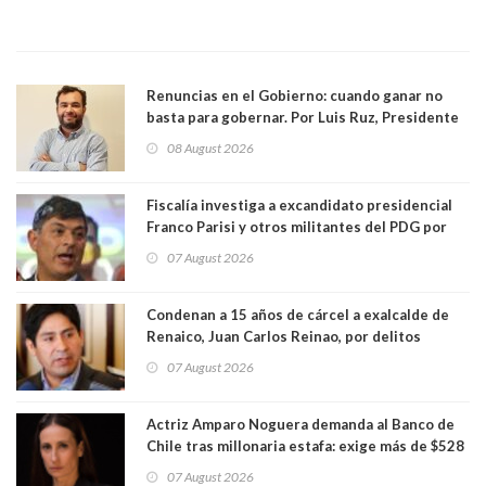
Renuncias en el Gobierno: cuando ganar no
basta para gobernar. Por Luis Ruz, Presidente
Centro Democracia y Comunidad (CDC)
08 August 2026
Fiscalía investiga a excandidato presidencial
Franco Parisi y otros militantes del PDG por
presunto lavado de activos y fraude
07 August 2026
Condenan a 15 años de cárcel a exalcalde de
Renaico, Juan Carlos Reinao, por delitos
sexuales y aborto
07 August 2026
Actriz Amparo Noguera demanda al Banco de
Chile tras millonaria estafa: exige más de $528
millones
07 August 2026