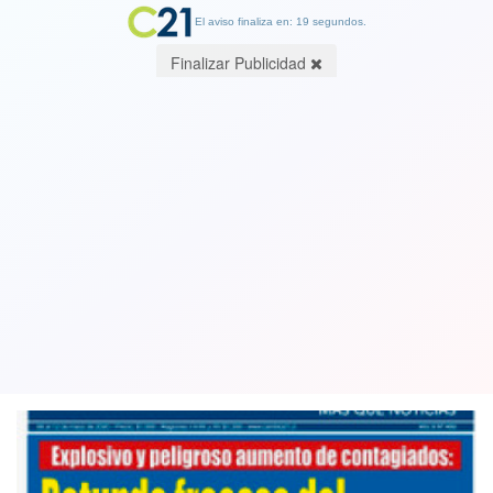
El aviso finaliza en: 19 segundos.
Finalizar Publicidad
Así titula la Edición Especial del
Semanario Cambio21 que circula
desde este miércoles
06 May 2020