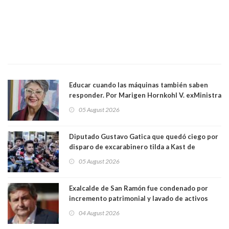
Educar cuando las máquinas también saben
responder. Por Marigen Hornkohl V. exMinistra
05 August 2026
Diputado Gustavo Gatica que quedó ciego por
disparo de excarabinero tilda a Kast de
"activista de ultraderecha" tras celebrar
05 August 2026
absolución del exuniformado. Presidente DC
también criticó al mandatario
Exalcalde de San Ramón fue condenado por
incremento patrimonial y lavado de activos
04 August 2026