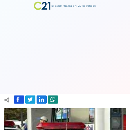
El aviso finaliza en: 19 segundos.
Finalizar Publicidad
Asaltante de banco aparece herido a
bala en una clínica de Santiago:
permanece grave y detenido
18 January 2019