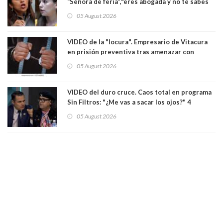
“Señora de feria”,"eres abogada y no te sabes
las leyes": el feo y duro fuego cruzado entre
05 August 2026
senadoras Camila Flores y Fabiola Campillai en
el Senado
VIDEO de la "locura". Empresario de Vitacura
en prisión preventiva tras amenazar con
pistola a siete niños que jugaban al "ring raja".
05 August 2026
Los persiguió en potente camioneta
VIDEO del duro cruce. Caos total en programa
Sin Filtros: "¿Me vas a sacar los ojos?" 4
panelistas abandonan set por estar invitado
05 August 2026
excarabinero que dejó ciego a Gustavo Gatica:
Lo trataron de "carnicero Crespo"