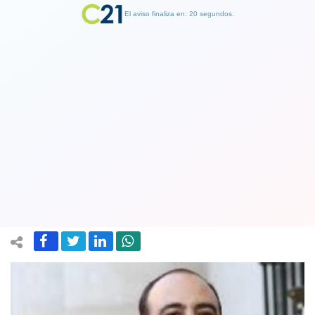
El aviso finaliza en: 19 segundos.
Finalizar Publicidad
Atacan y queman casas y cabañas del
padre del presidente de la DC, Fuad
Chahín, en La Araucanía
28 August 2020