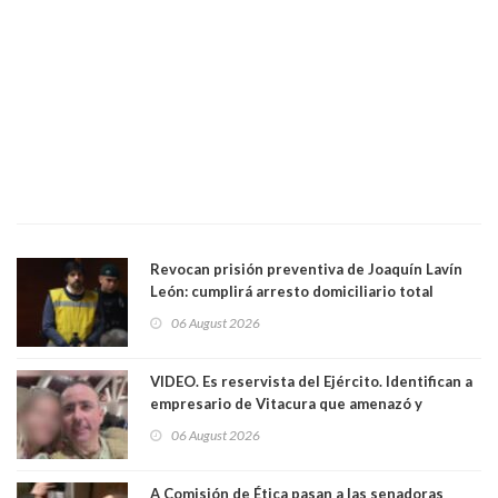
Revocan prisión preventiva de Joaquín Lavín
León: cumplirá arresto domiciliario total
06 August 2026
VIDEO. Es reservista del Ejército. Identifican a
empresario de Vitacura que amenazó y
secuestró por una hora a 7 niños que jugaban
06 August 2026
al "ring raja". Se trata de Andrés Arrieta y la
empresa donde era gerente lo suspendió
A Comisión de Ética pasan a las senadoras