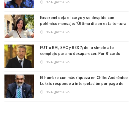
07 August 2026
Exseremi deja el cargo y se despide con
polémico mensaje: “Último día en esta tortura
llamada ser seremi de Kast”
06 August 2026
FUT o RAI, SAC y REX ?; de lo simple a lo
complejo para no desaparecer. Por Ricardo
Rincón. Abogado
06 August 2026
El hombre con más riqueza en Chile: Andrónico
Luksic responde a interpelación por pago de
contribuciones: “Voy a seguir pagando hasta el
06 August 2026
día que me muera”