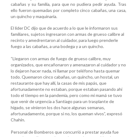
cabañas y su familia, para que no pudiera pedir ayuda. Tras
ello fueron quemadas por completo cinco cabañas, una casa,
un quincho y maquinaria.
El líder DC dijo que de acuerdo a lo que le informaron sus
familiares, sujetos ingresaron con armas de grueso calibre al
recinto y amedrentaron al cuidador, para luego prenderle
fuego a las cabañas, a una bodega y a un quincho.
“Llegaron con armas de fuego de grueso calibre, muy
organizados, que encañonaron y amenazaron al cuidador y no
lo dejaron hacer nada, ni llamar por teléfono hasta quemar
todo. Quemaron cinco cabañas, un quincho, un hostal, un
restaurante que hay allí, la casas de mis papás, que
afortunadamente no estaban, porque estaban pasando ahí
todo el tiempo en la pandemia, pero como mi mamá se tuvo
que venir de urgencia a Santiago para un trasplante de
hígado, se vinieron los dos hace algunas semanas,
afortunadamente, porque si no, los queman vivos”, expresó
Chahin.
Personal de Bomberos que concurrió a prestar ayuda fue