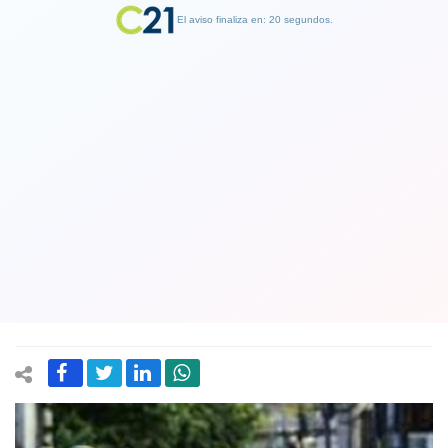
El aviso finaliza en: 19 segundos.
Finalizar Publicidad
Balance de Interior: 283 detenidos y
76 carabineros lesionados tras
protestas registradas anoche en el
país
03 March 2020