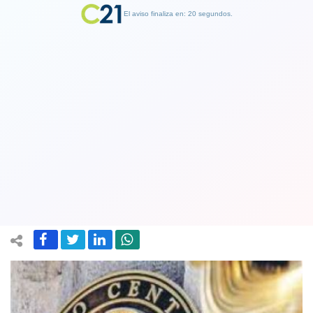
El aviso finaliza en: 19 segundos.
Finalizar Publicidad
Banco Central informa que se reduce
crecimiento económico en el mes de
agosto: es el más bajo del año
05 October 2018