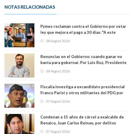
NOTAS RELACIONADAS
Pymes reclaman contra el Gobierno por vetar
ley que mejora el pago a 30 días: "A este
gobierno no le interesan las pequeñas y
08 August 2026
medianas empresas"
Renuncias en el Gobierno: cuando ganar no
basta para gobernar. Por Luis Ruz, Presidente
Centro Democracia y Comunidad (CDC)
08 August 2026
Fiscalía investiga a excandidato presidencial
Franco Parisi y otros militantes del PDG por
presunto lavado de activos y fraude
07 August 2026
Condenan a 15 años de cárcel a exalcalde de
Renaico, Juan Carlos Reinao, por delitos
sexuales y aborto
07 August 2026