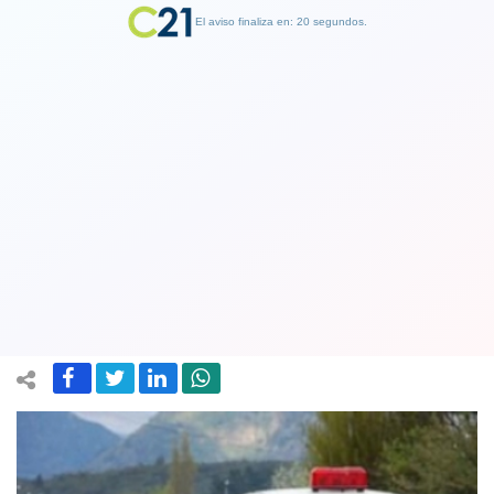
El aviso finaliza en: 19 segundos.
Finalizar Publicidad
Banda de siete menores de edad es
detenida tras robo de un automóvil y
agresión al conductor
14 April 2019