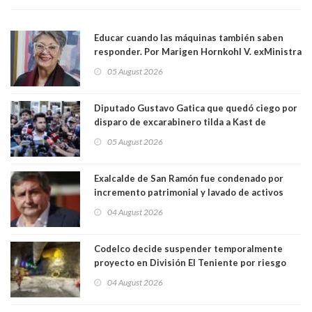
Educar cuando las máquinas también saben
responder. Por Marigen Hornkohl V. exMinistra
05 August 2026
Diputado Gustavo Gatica que quedó ciego por
disparo de excarabinero tilda a Kast de
"activista de ultraderecha" tras celebrar
05 August 2026
absolución del exuniformado. Presidente DC
también criticó al mandatario
Exalcalde de San Ramón fue condenado por
incremento patrimonial y lavado de activos
04 August 2026
Codelco decide suspender temporalmente
proyecto en División El Teniente por riesgo
sísmico emergente:
04 August 2026