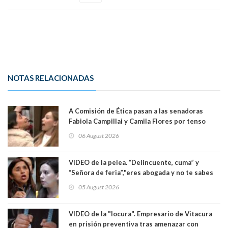
NOTAS RELACIONADAS
A Comisión de Ética pasan a las senadoras
Fabiola Campillai y Camila Flores por tenso
enfrentamiento entre ambas parlamentarias
06 August 2026
VIDEO de la pelea. “Delincuente, cuma” y
“Señora de feria”,"eres abogada y no te sabes
las leyes": el feo y duro fuego cruzado entre
05 August 2026
senadoras Camila Flores y Fabiola Campillai en
el Senado
VIDEO de la "locura". Empresario de Vitacura
en prisión preventiva tras amenazar con