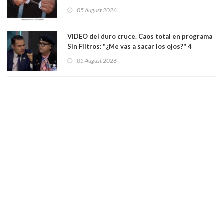
pistola a siete niños que jugaban al "ring raja".
05 August 2026
Los persiguió en potente camioneta
VIDEO del duro cruce. Caos total en programa
Sin Filtros: "¿Me vas a sacar los ojos?" 4
panelistas abandonan set por estar invitado
05 August 2026
excarabinero que dejó ciego a Gustavo Gatica:
Lo trataron de "carnicero Crespo"