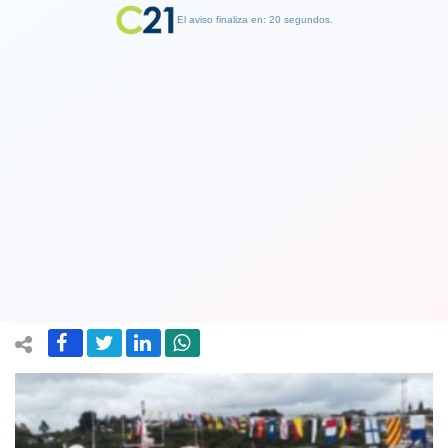
El aviso finaliza en: 19 segundos.
Finalizar Publicidad
Barco a la deriva en Chiloé activa
protocolo de rescate: hay estudiantes
y profesores en la embarcación
26 June 2019