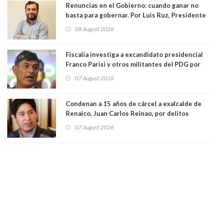
Renuncias en el Gobierno: cuando ganar no
basta para gobernar. Por Luis Ruz, Presidente
Centro Democracia y Comunidad (CDC)
08 August 2026
Fiscalía investiga a excandidato presidencial
Franco Parisi y otros militantes del PDG por
presunto lavado de activos y fraude
07 August 2026
Condenan a 15 años de cárcel a exalcalde de
Renaico, Juan Carlos Reinao, por delitos
sexuales y aborto
07 August 2026