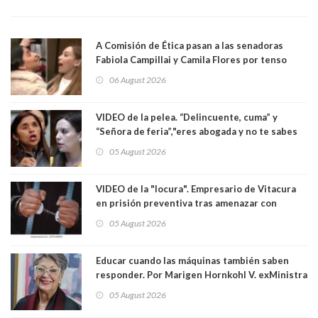
A Comisión de Ética pasan a las senadoras
Fabiola Campillai y Camila Flores por tenso
enfrentamiento entre ambas parlamentarias
06 August 2026
VIDEO de la pelea. “Delincuente, cuma” y
“Señora de feria”,"eres abogada y no te sabes
las leyes": el feo y duro fuego cruzado entre
05 August 2026
senadoras Camila Flores y Fabiola Campillai en
el Senado
VIDEO de la "locura". Empresario de Vitacura
en prisión preventiva tras amenazar con
pistola a siete niños que jugaban al "ring raja".
05 August 2026
Los persiguió en potente camioneta
Educar cuando las máquinas también saben
responder. Por Marigen Hornkohl V. exMinistra
05 August 2026