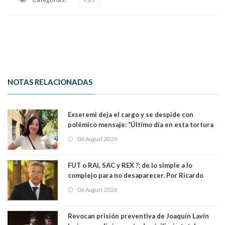
NOTAS RELACIONADAS
Exseremi deja el cargo y se despide con
polémico mensaje: “Último día en esta tortura
llamada ser seremi de Kast”
06 August 2026
FUT o RAI, SAC y REX ?; de lo simple a lo
complejo para no desaparecer. Por Ricardo
Rincón. Abogado
06 August 2026
Revocan prisión preventiva de Joaquín Lavín