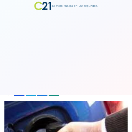
El aviso finaliza en: 19 segundos.
Finalizar Publicidad
Bencinas vuelven a bajar de precio por
novena semana consecutiva
20 December 2018