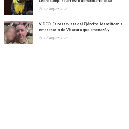
León: cumplirá arresto domiciliario total
06 August 2026
VIDEO. Es reservista del Ejército. Identifican a
empresario de Vitacura que amenazó y
secuestró por una hora a 7 niños que jugaban
06 August 2026
al "ring raja". Se trata de Andrés Arrieta y la
empresa donde era gerente lo suspendió