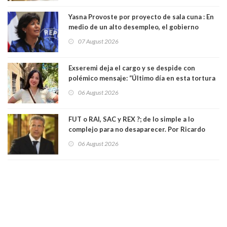
Yasna Provoste por proyecto de sala cuna : En
medio de un alto desempleo, el gobierno
insiste en debilitar el Seguro de Cesantía
07 August 2026
Exseremi deja el cargo y se despide con
polémico mensaje: “Último día en esta tortura
llamada ser seremi de Kast”
06 August 2026
FUT o RAI, SAC y REX ?; de lo simple a lo
complejo para no desaparecer. Por Ricardo
Rincón. Abogado
06 August 2026