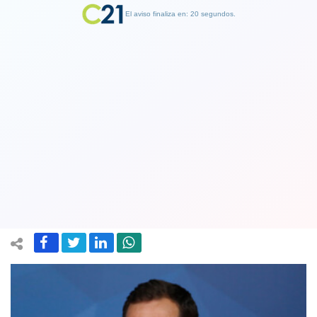
El aviso finaliza en: 19 segundos.
Finalizar Publicidad
Boric cita a La Moneda a jefe del
Ejército por muerte de conscripto:
"Que se sepa toda la verdad"
08 May 2024