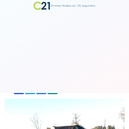
El aviso finaliza en: 19 segundos.
Finalizar Publicidad
Caída de puente Cancura deja un
muerto y seis heridos en Osorno
23 June 2018