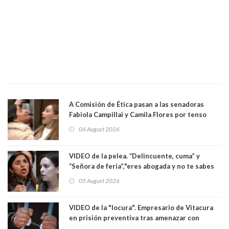
A Comisión de Ética pasan a las senadoras
Fabiola Campillai y Camila Flores por tenso
enfrentamiento entre ambas parlamentarias
06 August 2026
VIDEO de la pelea. “Delincuente, cuma” y
“Señora de feria”,"eres abogada y no te sabes
las leyes": el feo y duro fuego cruzado entre
05 August 2026
senadoras Camila Flores y Fabiola Campillai en
el Senado
VIDEO de la "locura". Empresario de Vitacura
en prisión preventiva tras amenazar con
pistola a siete niños que jugaban al "ring raja".