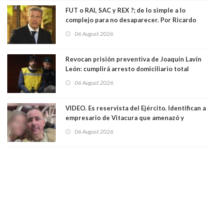
FUT o RAI, SAC y REX ?; de lo simple a lo
complejo para no desaparecer. Por Ricardo
Rincón. Abogado
06 August 2026
Revocan prisión preventiva de Joaquín Lavín
León: cumplirá arresto domiciliario total
06 August 2026
VIDEO. Es reservista del Ejército. Identifican a
empresario de Vitacura que amenazó y
secuestró por una hora a 7 niños que jugaban
06 August 2026
al "ring raja". Se trata de Andrés Arrieta y la
empresa donde era gerente lo suspendió