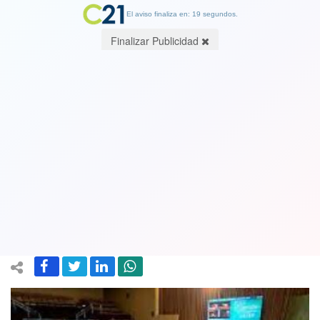
El aviso finaliza en: 19 segundos.
Finalizar Publicidad
Cámara de Diputados aprueba
proyecto para la creación del nuevo
Ministerio de Seguridad: Será
despachado a ley
04 December 2024