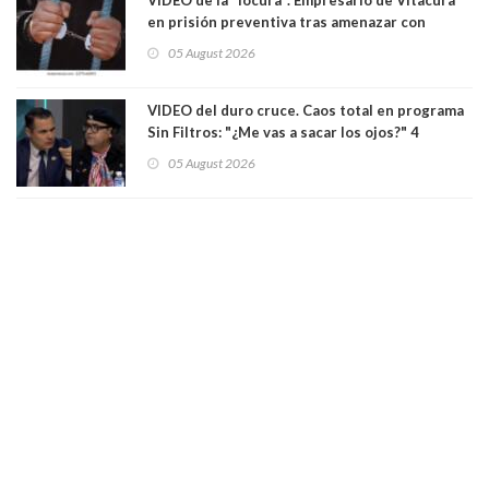
en prisión preventiva tras amenazar con
pistola a siete niños que jugaban al "ring raja".
05 August 2026
Los persiguió en potente camioneta
VIDEO del duro cruce. Caos total en programa
Sin Filtros: "¿Me vas a sacar los ojos?" 4
panelistas abandonan set por estar invitado
05 August 2026
excarabinero que dejó ciego a Gustavo Gatica:
Lo trataron de "carnicero Crespo"