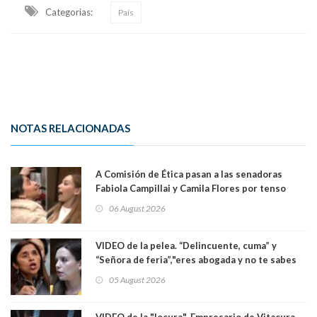
Categorias:
País
NOTAS RELACIONADAS
A Comisión de Ética pasan a las senadoras
Fabiola Campillai y Camila Flores por tenso
enfrentamiento entre ambas parlamentarias
06 August 2026
VIDEO de la pelea. “Delincuente, cuma” y
“Señora de feria”,"eres abogada y no te sabes
las leyes": el feo y duro fuego cruzado entre
05 August 2026
senadoras Camila Flores y Fabiola Campillai en
el Senado
VIDEO de la "locura". Empresario de Vitacura