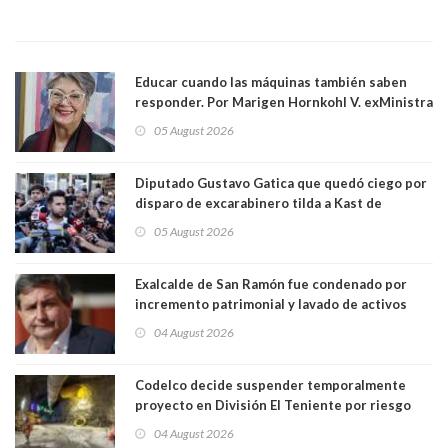
Educar cuando las máquinas también saben
responder. Por Marigen Hornkohl V. exMinistra
05 August 2026
Diputado Gustavo Gatica que quedó ciego por
disparo de excarabinero tilda a Kast de
"activista de ultraderecha" tras celebrar
05 August 2026
absolución del exuniformado. Presidente DC
también criticó al mandatario
Exalcalde de San Ramón fue condenado por
incremento patrimonial y lavado de activos
04 August 2026
Codelco decide suspender temporalmente
proyecto en División El Teniente por riesgo
sísmico emergente:
04 August 2026