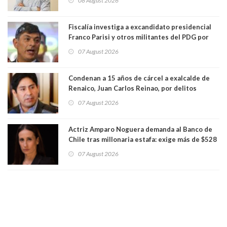
08 August 2026
Fiscalía investiga a excandidato presidencial
Franco Parisi y otros militantes del PDG por
presunto lavado de activos y fraude
07 August 2026
Condenan a 15 años de cárcel a exalcalde de
Renaico, Juan Carlos Reinao, por delitos
sexuales y aborto
07 August 2026
Actriz Amparo Noguera demanda al Banco de
Chile tras millonaria estafa: exige más de $528
millones
07 August 2026