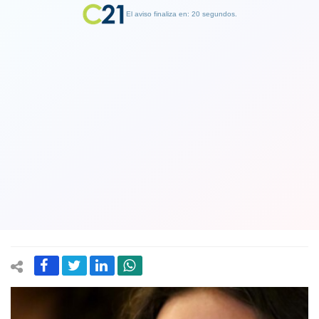
El aviso finaliza en: 19 segundos.
Finalizar Publicidad
Canciller defiende presencia de
vocera Camila Vallejo (PC) en viaje
presidencial a China: "Tiene un valor
simbólico importante"
04 October 2023