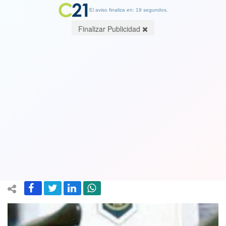
El aviso finaliza en: 19 segundos.
Finalizar Publicidad
Carabineros sigue en racha:
Contraloría declara ilegal que ex
directores generales usen autos
fiscales
21 December 2018