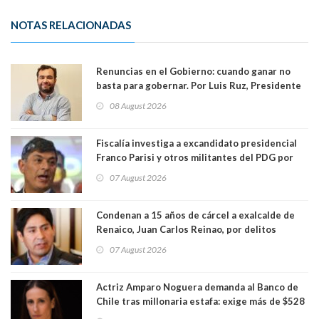
NOTAS RELACIONADAS
Renuncias en el Gobierno: cuando ganar no
basta para gobernar. Por Luis Ruz, Presidente
Centro Democracia y Comunidad (CDC)
08 August 2026
Fiscalía investiga a excandidato presidencial
Franco Parisi y otros militantes del PDG por
presunto lavado de activos y fraude
07 August 2026
Condenan a 15 años de cárcel a exalcalde de
Renaico, Juan Carlos Reinao, por delitos
sexuales y aborto
07 August 2026
Actriz Amparo Noguera demanda al Banco de
Chile tras millonaria estafa: exige más de $528
millones