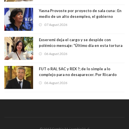
Yasna Provoste por proyecto de sala cuna : En
medio de un alto desempleo, el gobierno
insiste en debilitar el Seguro de Cesantía
07 August 2026
Exseremi deja el cargo y se despide con
polémico mensaje: “Último día en esta tortura
llamada ser seremi de Kast”
06 August 2026
FUT o RAI, SAC y REX ?; de lo simple a lo
complejo para no desaparecer. Por Ricardo
Rincón. Abogado
06 August 2026
© 2017 Cambio 21 / cambio21.cl