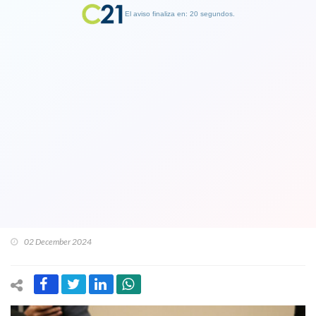
El aviso finaliza en: 19 segundos.
Finalizar Publicidad
Caso Monsalve: Jefe de asesores de
Boric, Miguel Crispi declaró ante la
comisión investigadora sin revelar
detalles de conversación con el
mandatario
02 December 2024