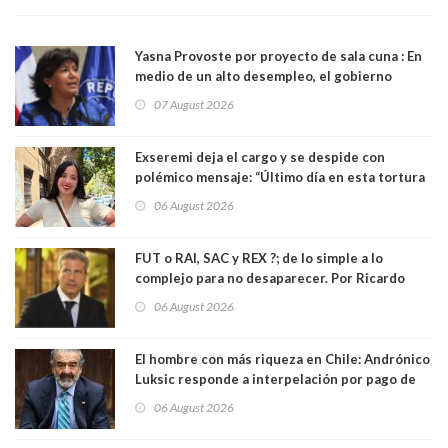
Yasna Provoste por proyecto de sala cuna : En
medio de un alto desempleo, el gobierno
insiste en debilitar el Seguro de Cesantía
07 August 2026
Exseremi deja el cargo y se despide con
polémico mensaje: “Último día en esta tortura
llamada ser seremi de Kast”
06 August 2026
FUT o RAI, SAC y REX ?; de lo simple a lo
complejo para no desaparecer. Por Ricardo
Rincón. Abogado
06 August 2026
El hombre con más riqueza en Chile: Andrónico
Luksic responde a interpelación por pago de
contribuciones: “Voy a seguir pagando hasta el
06 August 2026
día que me muera”