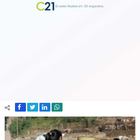
El aviso finaliza en: 19 segundos.
Finalizar Publicidad
Cepal advirtió que no habrá
reactivación sin el control de la
pandemia del Covid-19
31 July 2020