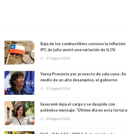
Baja de los combustibles contuvo la inflación:
IPC de julio anotó una variación de 0,1%
07 August 2026
Yasna Provoste por proyecto de sala cuna : En
medio de un alto desempleo, el gobierno
insiste en debilitar el Seguro de Cesantía
07 August 2026
Exseremi deja el cargo y se despide con
polémico mensaje: “Último día en esta tortura
llamada ser seremi de Kast”
06 August 2026