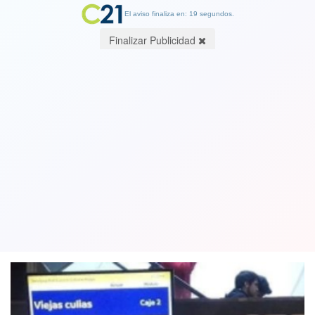
El aviso finaliza en: 19 segundos.
Finalizar Publicidad
Chistocitos. "Viejas culiás": Servipag
explicó aparición de groserías en
pantallas de sus sucursales
25 July 2018