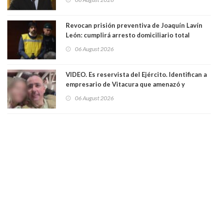
Revocan prisión preventiva de Joaquín Lavín
León: cumplirá arresto domiciliario total
06 August 2026
VIDEO. Es reservista del Ejército. Identifican a
empresario de Vitacura que amenazó y
secuestró por una hora a 7 niños que jugaban
06 August 2026
al "ring raja". Se trata de Andrés Arrieta y la
empresa donde era gerente lo suspendió