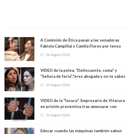
A Comisión de Ética pasan a las senadoras
Fabiola Campillai y Camila Flores por tenso
enfrentamiento entre ambas parlamentarias
06 August 2026
VIDEO de la pelea. “Delincuente, cuma” y
“Señora de feria”,"eres abogada y no te sabes
las leyes": el feo y duro fuego cruzado entre
05 August 2026
senadoras Camila Flores y Fabiola Campillai en
el Senado
VIDEO de la "locura". Empresario de Vitacura
en prisión preventiva tras amenazar con
pistola a siete niños que jugaban al "ring raja".
05 August 2026
Los persiguió en potente camioneta
Educar cuando las máquinas también saben