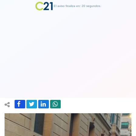
El aviso finaliza en: 19 segundos.
Finalizar Publicidad
Claudio Orrego vencedor en la Región
Metropolitana: Hoy ganó el diálogo
por sobre el insulto
25 November 2024