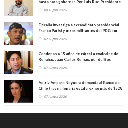
basta para gobernar. Por Luis Ruz, Presidente
Centro Democracia y Comunidad (CDC)
08 August 2026
Fiscalía investiga a excandidato presidencial
Franco Parisi y otros militantes del PDG por
presunto lavado de activos y fraude
07 August 2026
Condenan a 15 años de cárcel a exalcalde de
Renaico, Juan Carlos Reinao, por delitos
sexuales y aborto
07 August 2026
Actriz Amparo Noguera demanda al Banco de
Chile tras millonaria estafa: exige más de $528
millones
07 August 2026