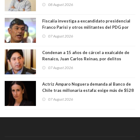
Centro Democracia y Comunidad (CDC)
08 August 2026
Fiscalía investiga a excandidato presidencial
Franco Parisi y otros militantes del PDG por
presunto lavado de activos y fraude
07 August 2026
Condenan a 15 años de cárcel a exalcalde de
Renaico, Juan Carlos Reinao, por delitos
sexuales y aborto
07 August 2026
Actriz Amparo Noguera demanda al Banco de
Chile tras millonaria estafa: exige más de $528
millones
07 August 2026