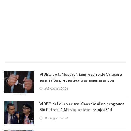
VIDEO de la "locura". Empresario de Vitacura
en prisión preventiva tras amenazar con
pistola a siete niños que jugaban al "ring raja".
05 August 2026
Los persiguió en potente camioneta
VIDEO del duro cruce. Caos total en programa
Sin Filtros: "¿Me vas a sacar los ojos?" 4
panelistas abandonan set por estar invitado
05 August 2026
excarabinero que dejó ciego a Gustavo Gatica:
Lo trataron de "carnicero Crespo"