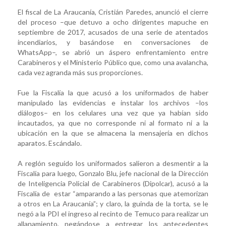
El fiscal de La Araucanía, Cristián Paredes, anunció el cierre
del proceso –que detuvo a ocho dirigentes mapuche en
septiembre de 2017, acusados de una serie de atentados
incendiarios, y basándose en conversaciones de
WhatsApp–, se abrió un áspero enfrentamiento entre
Carabineros y el Ministerio Público que, como una avalancha,
cada vez agranda más sus proporciones.
Fue la Fiscalía la que acusó a los uniformados de haber
manipulado las evidencias e instalar los archivos –los
diálogos– en los celulares una vez que ya habían sido
incautados, ya que no corresponde ni al formato ni a la
ubicación en la que se almacena la mensajería en dichos
aparatos. Escándalo.
A reglón seguido los uniformados salieron a desmentir a la
Fiscalía para luego, Gonzalo Blu, jefe nacional de la Dirección
de Inteligencia Policial de Carabineros (Dipolcar), acusó a la
Fiscalía de estar “amparando a las personas que atemorizan
a otros en La Araucanía”; y claro, la guinda de la torta, se le
negó a la PDI el ingreso al recinto de Temuco para realizar un
allanamiento, negándose a entregar los antecedentes