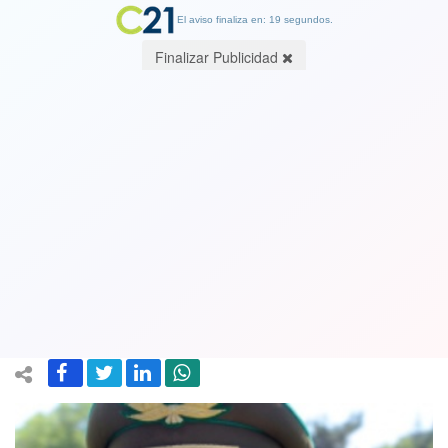
El aviso finaliza en: 19 segundos.
Finalizar Publicidad
“Comparte el Villalobos de la suerte
para que nunca te pidan la renuncia”.
RS con todo contra director de
Carabineros
27 January 2018