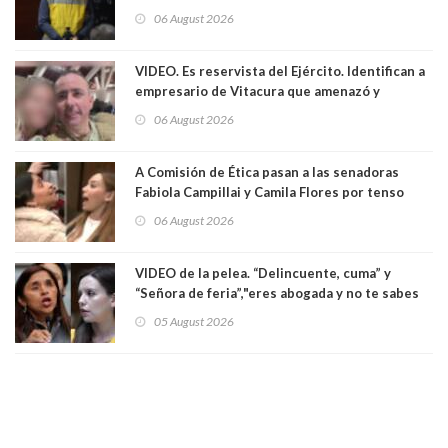
06 August 2026
VIDEO. Es reservista del Ejército. Identifican a
empresario de Vitacura que amenazó y
secuestró por una hora a 7 niños que jugaban
06 August 2026
al "ring raja". Se trata de Andrés Arrieta y la
empresa donde era gerente lo suspendió
A Comisión de Ética pasan a las senadoras
Fabiola Campillai y Camila Flores por tenso
enfrentamiento entre ambas parlamentarias
06 August 2026
VIDEO de la pelea. “Delincuente, cuma” y
“Señora de feria”,"eres abogada y no te sabes
las leyes": el feo y duro fuego cruzado entre
05 August 2026
senadoras Camila Flores y Fabiola Campillai en
el Senado