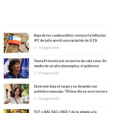
Baja de los combustibles contuvo la inflación:
IPC de julio anotó una variación de 0,1%
07 August 2026
Yasna Provoste por proyecto de sala cuna : En
medio de un alto desempleo, el gobierno
insiste en debilitar el Seguro de Cesantía
07 August 2026
Exseremi deja el cargo y se despide con
polémico mensaje: “Último día en esta tortura
llamada ser seremi de Kast”
06 August 2026
FUT o RAI, SAC y REX ?; de lo simple a lo