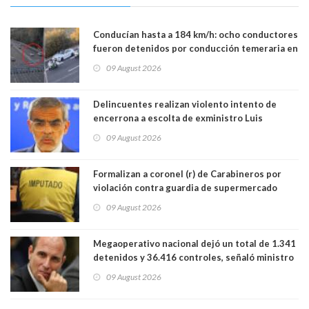
Conducían hasta a 184 km/h: ocho conductores
fueron detenidos por conducción temeraria en
la comuna de Vitacura
09 August 2026
Delincuentes realizan violento intento de
encerrona a escolta de exministro Luis
Cordero en Vitacura. Persecución terminó en
09 August 2026
Lo Espejo
Formalizan a coronel (r) de Carabineros por
violación contra guardia de supermercado
09 August 2026
Megaoperativo nacional dejó un total de 1.341
detenidos y 36.416 controles, señaló ministro
de Seguridad
09 August 2026