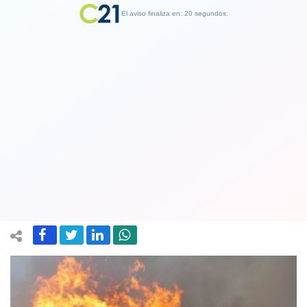
El aviso finaliza en: 19 segundos.
Finalizar Publicidad
Conaf e incendios forestales: "Lo que
vivimos no se compara con lo del año
pasado"
12 February 2018