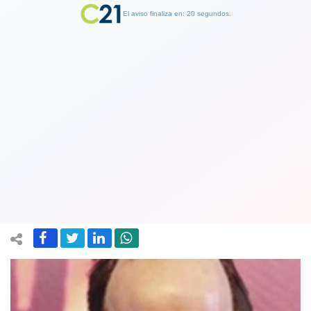
El aviso finaliza en: 19 segundos.
Finalizar Publicidad
Concejal UDI de Las Condes pide sacar
estatua de Kramer de Museo de Cera
tras show en Viña 2020
25 February 2020