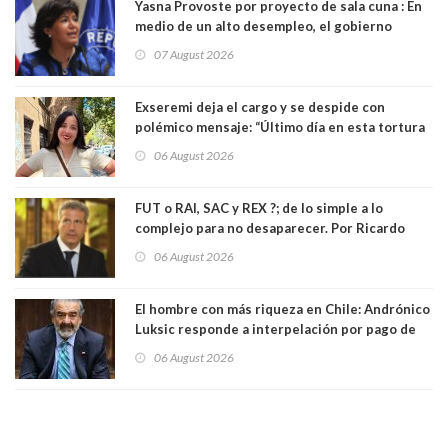
Yasna Provoste por proyecto de sala cuna : En
medio de un alto desempleo, el gobierno
insiste en debilitar el Seguro de Cesantía
07 August 2026
Exseremi deja el cargo y se despide con
polémico mensaje: “Último día en esta tortura
llamada ser seremi de Kast”
06 August 2026
FUT o RAI, SAC y REX ?; de lo simple a lo
complejo para no desaparecer. Por Ricardo
Rincón. Abogado
06 August 2026
El hombre con más riqueza en Chile: Andrónico
Luksic responde a interpelación por pago de
contribuciones: “Voy a seguir pagando hasta el
06 August 2026
día que me muera”