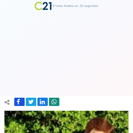
El aviso finaliza en: 19 segundos.
Finalizar Publicidad
Concejala UDI es la nueva alcaldesa de
Tiltil tras fallecimiento del anterior
jefe comunal
02 July 2020