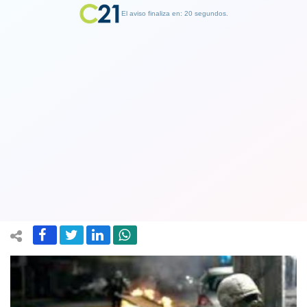
El aviso finaliza en: 19 segundos.
Finalizar Publicidad
Condenan a 12 años a funcionario del
Ejército por homicidio durante
estallido social en Coquimbo
29 January 2022