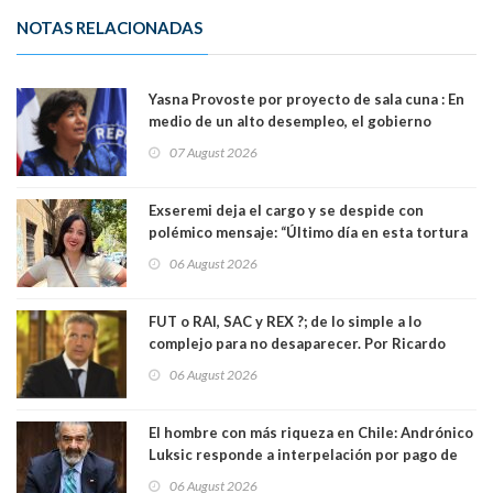
NOTAS RELACIONADAS
Yasna Provoste por proyecto de sala cuna : En
medio de un alto desempleo, el gobierno
insiste en debilitar el Seguro de Cesantía
07 August 2026
Exseremi deja el cargo y se despide con
polémico mensaje: “Último día en esta tortura
llamada ser seremi de Kast”
06 August 2026
FUT o RAI, SAC y REX ?; de lo simple a lo
complejo para no desaparecer. Por Ricardo
Rincón. Abogado
06 August 2026
El hombre con más riqueza en Chile: Andrónico
Luksic responde a interpelación por pago de
contribuciones: “Voy a seguir pagando hasta el
06 August 2026