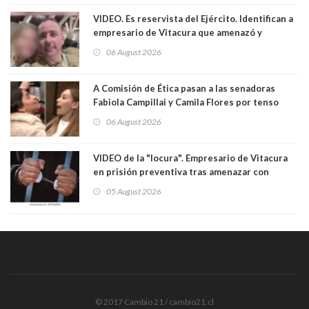
VIDEO. Es reservista del Ejército. Identifican a
empresario de Vitacura que amenazó y
secuestró por una hora a 7 niños que jugaban
06 August 2026
al "ring raja". Se trata de Andrés Arrieta y la
empresa donde era gerente lo suspendió
A Comisión de Ética pasan a las senadoras
Fabiola Campillai y Camila Flores por tenso
enfrentamiento entre ambas parlamentarias
06 August 2026
VIDEO de la "locura". Empresario de Vitacura
en prisión preventiva tras amenazar con
pistola a siete niños que jugaban al "ring raja".
05 August 2026
Los persiguió en potente camioneta
© 2017 Cambio 21 / cambio21.cl