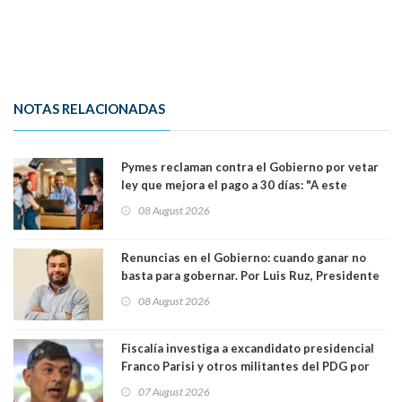
NOTAS RELACIONADAS
Pymes reclaman contra el Gobierno por vetar
ley que mejora el pago a 30 días: "A este
gobierno no le interesan las pequeñas y
08 August 2026
medianas empresas"
Renuncias en el Gobierno: cuando ganar no
basta para gobernar. Por Luis Ruz, Presidente
Centro Democracia y Comunidad (CDC)
08 August 2026
Fiscalía investiga a excandidato presidencial
Franco Parisi y otros militantes del PDG por
presunto lavado de activos y fraude
07 August 2026