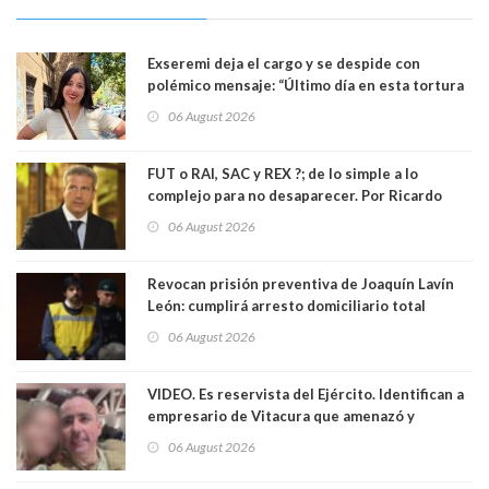
Exseremi deja el cargo y se despide con
polémico mensaje: “Último día en esta tortura
llamada ser seremi de Kast”
06 August 2026
FUT o RAI, SAC y REX ?; de lo simple a lo
complejo para no desaparecer. Por Ricardo
Rincón. Abogado
06 August 2026
Revocan prisión preventiva de Joaquín Lavín
León: cumplirá arresto domiciliario total
06 August 2026
VIDEO. Es reservista del Ejército. Identifican a
empresario de Vitacura que amenazó y
secuestró por una hora a 7 niños que jugaban
06 August 2026
al "ring raja". Se trata de Andrés Arrieta y la
empresa donde era gerente lo suspendió