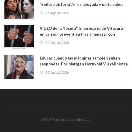
“Señora de feria”,"eres abogada y no te sabes
las leyes": el feo y duro fuego cruzado entre
05 August 2026
senadoras Camila Flores y Fabiola Campillai en
el Senado
VIDEO de la "locura". Empresario de Vitacura
en prisión preventiva tras amenazar con
pistola a siete niños que jugaban al "ring raja".
05 August 2026
Los persiguió en potente camioneta
Educar cuando las máquinas también saben
responder. Por Marigen Hornkohl V. exMinistra
05 August 2026
© 2017 Cambio 21 / cambio21.cl