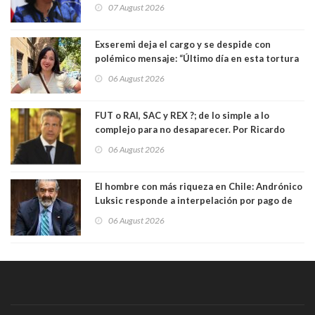
insiste en debilitar el Seguro de Cesantía
07 August 2026
Exseremi deja el cargo y se despide con
polémico mensaje: “Último día en esta tortura
llamada ser seremi de Kast”
06 August 2026
FUT o RAI, SAC y REX ?; de lo simple a lo
complejo para no desaparecer. Por Ricardo
Rincón. Abogado
06 August 2026
El hombre con más riqueza en Chile: Andrónico
Luksic responde a interpelación por pago de
contribuciones: “Voy a seguir pagando hasta el
06 August 2026
día que me muera”