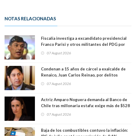
NOTAS RELACIONADAS
Fiscalía investiga a excandidato presidencial
Franco Parisi y otros militantes del PDG por
presunto lavado de activos y fraude
07 August 2026
Condenan a 15 años de cárcel a exalcalde de
Renaico, Juan Carlos Reinao, por delitos
sexuales y aborto
07 August 2026
Actriz Amparo Noguera demanda al Banco de
Chile tras millonaria estafa: exige más de $528
millones
07 August 2026
Baja de los combustibles contuvo la inflación: