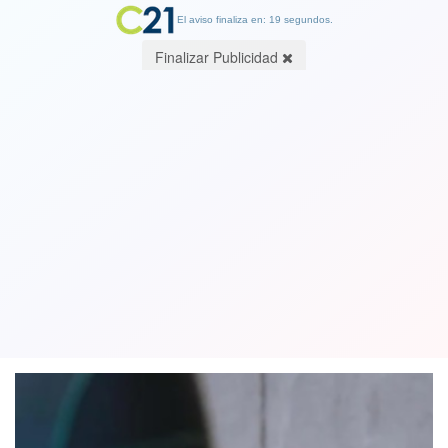
El aviso finaliza en: 19 segundos.
Finalizar Publicidad
Condenan a oncólogo Manuel Álvarez
por dos delitos de abuso sexual
reiterado contra pacientes
23 April 2024