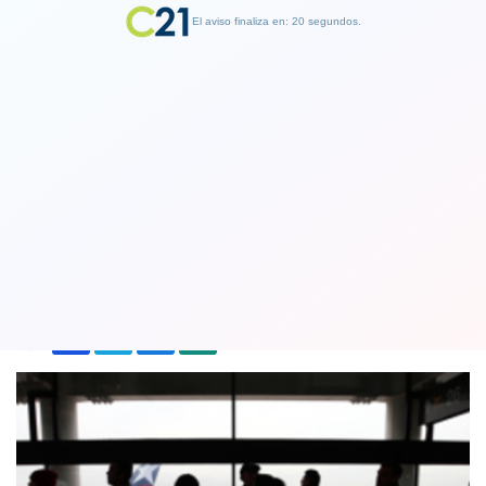
El aviso finaliza en: 19 segundos.
Finalizar Publicidad
Confirman primer caso de variante
Delta en la región de La Araucanía
02 August 2021