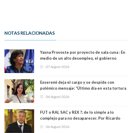
NOTAS RELACIONADAS
Yasna Provoste por proyecto de sala cuna : En
medio de un alto desempleo, el gobierno
insiste en debilitar el Seguro de Cesantía
07 August 2026
Exseremi deja el cargo y se despide con
polémico mensaje: “Último día en esta tortura
llamada ser seremi de Kast”
06 August 2026
FUT o RAI, SAC y REX ?; de lo simple a lo
complejo para no desaparecer. Por Ricardo
Rincón. Abogado
06 August 2026