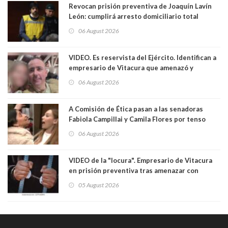
Revocan prisión preventiva de Joaquín Lavín
León: cumplirá arresto domiciliario total
06 August 2026
VIDEO. Es reservista del Ejército. Identifican a
empresario de Vitacura que amenazó y
secuestró por una hora a 7 niños que jugaban
06 August 2026
al "ring raja". Se trata de Andrés Arrieta y la
empresa donde era gerente lo suspendió
A Comisión de Ética pasan a las senadoras
Fabiola Campillai y Camila Flores por tenso
enfrentamiento entre ambas parlamentarias
06 August 2026
VIDEO de la "locura". Empresario de Vitacura
en prisión preventiva tras amenazar con
pistola a siete niños que jugaban al "ring raja".
05 August 2026
Los persiguió en potente camioneta