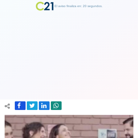
El aviso finaliza en: 19 segundos.
Finalizar Publicidad
Consejo de Televisión reveló que
franja electoral de Gabriel Boric fue la
más efectiva en votantes jóvenes
02 January 2022