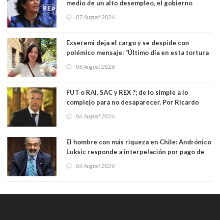
medio de un alto desempleo, el gobierno
insiste en debilitar el Seguro de Cesantía
07 August 2026
Exseremi deja el cargo y se despide con
polémico mensaje: “Último día en esta tortura
llamada ser seremi de Kast”
06 August 2026
FUT o RAI, SAC y REX ?; de lo simple a lo
complejo para no desaparecer. Por Ricardo
Rincón. Abogado
06 August 2026
El hombre con más riqueza en Chile: Andrónico
Luksic responde a interpelación por pago de
contribuciones: “Voy a seguir pagando hasta el
06 August 2026
día que me muera”