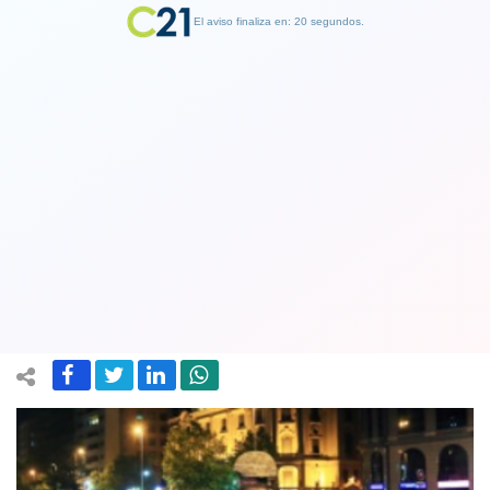
El aviso finaliza en: 19 segundos.
Finalizar Publicidad
Continúa aumento de personas que no
respetan el toque de queda: En la
última jornada fueron 434
15 April 2020