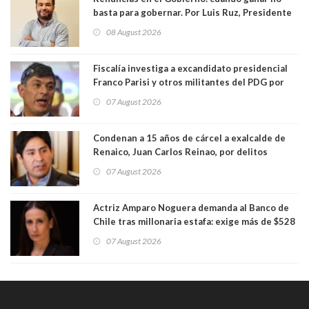
basta para gobernar. Por Luis Ruz, Presidente
Centro Democracia y Comunidad (CDC)
08 August 2026
Fiscalía investiga a excandidato presidencial
Franco Parisi y otros militantes del PDG por
presunto lavado de activos y fraude
07 August 2026
Condenan a 15 años de cárcel a exalcalde de
Renaico, Juan Carlos Reinao, por delitos
sexuales y aborto
07 August 2026
Actriz Amparo Noguera demanda al Banco de
Chile tras millonaria estafa: exige más de $528
millones
07 August 2026