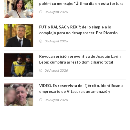
polémico mensaje: “Último día en esta tortura
llamada ser seremi de Kast”
06 August 2026
FUT o RAI, SAC y REX ?; de lo simple a lo
complejo para no desaparecer. Por Ricardo
Rincón. Abogado
06 August 2026
Revocan prisión preventiva de Joaquín Lavín
León: cumplirá arresto domiciliario total
06 August 2026
VIDEO. Es reservista del Ejército. Identifican a
empresario de Vitacura que amenazó y
secuestró por una hora a 7 niños que jugaban
06 August 2026
al "ring raja". Se trata de Andrés Arrieta y la
empresa donde era gerente lo suspendió