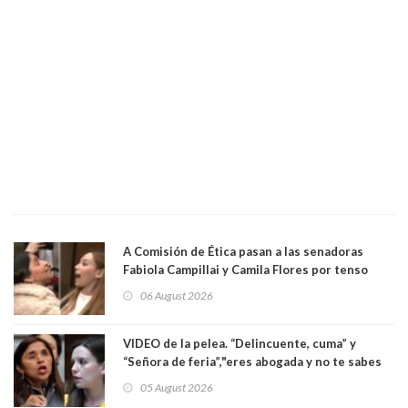
A Comisión de Ética pasan a las senadoras
Fabiola Campillai y Camila Flores por tenso
enfrentamiento entre ambas parlamentarias
06 August 2026
VIDEO de la pelea. “Delincuente, cuma” y
“Señora de feria”,"eres abogada y no te sabes
las leyes": el feo y duro fuego cruzado entre
05 August 2026
senadoras Camila Flores y Fabiola Campillai en